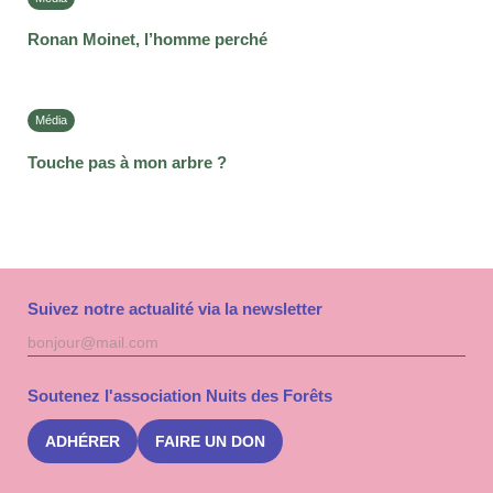
Ronan Moinet, l’homme perché
Média
Touche pas à mon arbre ?
Suivez notre actualité via la newsletter
Adresse
S'inscri
mail
à
la
Soutenez l'association Nuits des Forêts
newslet
Nuits
des
ADHÉRER
FAIRE UN DON
Forêts