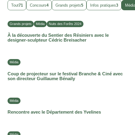
Tout
71
Concours
4
Grands projets
5
Infos pratiques
3
Médi
Grands projets
Média
Nuits des Forêts 2024
À la découverte du Sentier des Résiniers avec le
designer-sculpteur Cédric Breisacher
Média
Coup de projecteur sur le festival Branche & Ciné avec
son directeur Guillaume Bénaily
Média
Rencontre avec le Département des Yvelines
Média