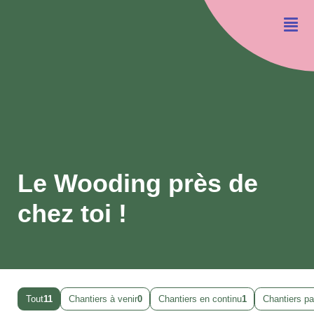
Le Wooding près de
chez toi !
Tout
11
Chantiers à venir
0
Chantiers en continu
1
Chantiers p