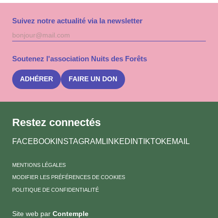
Suivez notre actualité via la newsletter
Adresse
S'inscri
mail
à
la
Soutenez l'association Nuits des Forêts
newslet
Nuits
des
ADHÉRER
FAIRE UN DON
Forêts
Restez connectés
FACEBOOK
INSTAGRAM
LINKEDIN
TIKTOK
EMAIL
MENTIONS LÉGALES
MODIFIER LES PRÉFÉRENCES DE COOKIES
POLITIQUE DE CONFIDENTIALITÉ
Site web par
Contemple