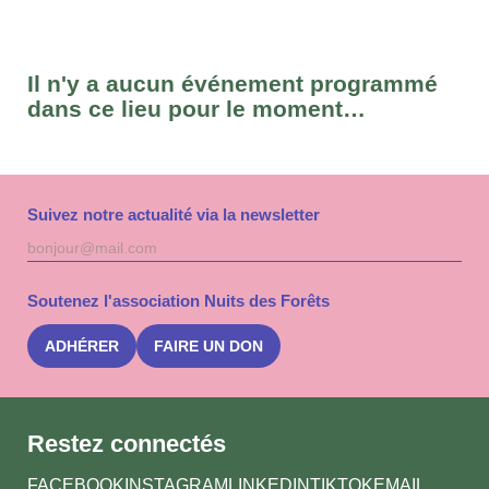
Il n'y a aucun événement programmé
dans ce lieu pour le moment…
Suivez notre actualité via la newsletter
Adresse
S'inscri
mail
à
la
Soutenez l'association Nuits des Forêts
newslet
Nuits
des
ADHÉRER
FAIRE UN DON
Forêts
Restez connectés
FACEBOOK
INSTAGRAM
LINKEDIN
TIKTOK
EMAIL