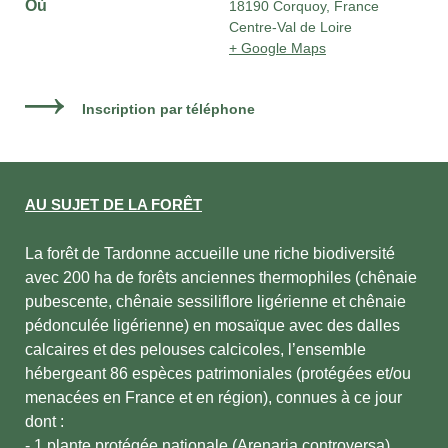
Où
18190 Corquoy, France
Centre-Val de Loire
+ Google Maps
Inscription par téléphone
AU SUJET DE LA FORÊT
La forêt de Tardonne accueille une riche biodiversité
avec 200 ha de forêts anciennes thermophiles (chênaie
pubescente, chênaie sessiliflore ligérienne et chênaie
pédonculée ligérienne) en mosaïque avec des dalles
calcaires et des pelouses calcicoles, l’ensemble
hébergeant 86 espèces patrimoniales (protégées et/ou
menacées en France et en région), connues à ce jour
dont :
- 1 plante protégée nationale (Arenaria controversa),