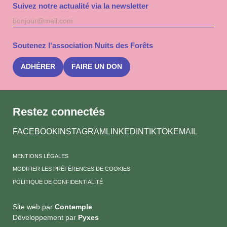
Suivez notre actualité via la newsletter
Adresse
S'inscri
mail
à
la
Soutenez l'association Nuits des Forêts
newslet
Nuits
des
ADHÉRER
FAIRE UN DON
Forêts
Restez connectés
FACEBOOK
INSTAGRAM
LINKEDIN
TIKTOK
EMAIL
MENTIONS LÉGALES
MODIFIER LES PRÉFÉRENCES DE COOKIES
POLITIQUE DE CONFIDENTIALITÉ
Site web par
Contemple
Développement par
Pyxes