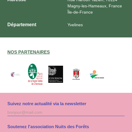
Magny-les-Hameaux, France
Île-de-France
Département
Yvelines
NOS PARTENAIRES
Suivez notre actualité via la newsletter
Adresse
S'inscri
mail
à
la
Soutenez l'association Nuits des Forêts
newslet
Nuits