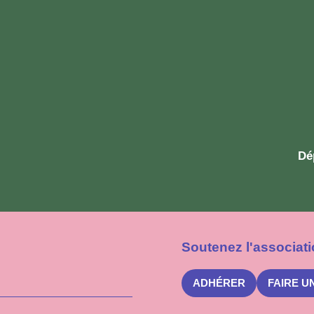
Dé
Soutenez l'associati
ADHÉRER
FAIRE U
S'inscrire
à
la