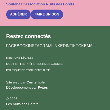
la
Soutenez l'association Nuits des Forêts
newslet
Nuits
des
ADHÉRER
FAIRE UN DON
Forêts
Restez connectés
FACEBOOK
INSTAGRAM
LINKEDIN
TIKTOK
EMAIL
MENTIONS LÉGALES
MODIFIER LES PRÉFÉRENCES DE COOKIES
POLITIQUE DE CONFIDENTIALITÉ
Site web par
Contemple
Développement par
Pyxes
© 2026
Les Nuits des Forêts