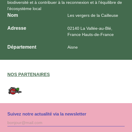
biodiversité et à contribuer à la reconnexion et à l’équilibre de
l’écosystème local
Nom
Les vergers de la Cailleuse
Adresse
02140 La Vallée-au-Blé,
France Hauts-de-France
Département
Aisne
NOS PARTENAIRES
Suivez notre actualité via la newsletter
Adresse
S'inscri
mail
à