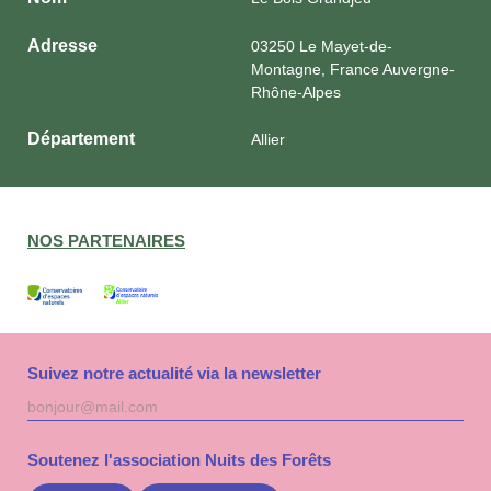
Adresse
03250 Le Mayet-de-
Montagne, France Auvergne-
Rhône-Alpes
Département
Allier
NOS PARTENAIRES
Suivez notre actualité via la newsletter
Adresse
S'inscri
mail
à
la
Soutenez l'association Nuits des Forêts
newslet
Nuits