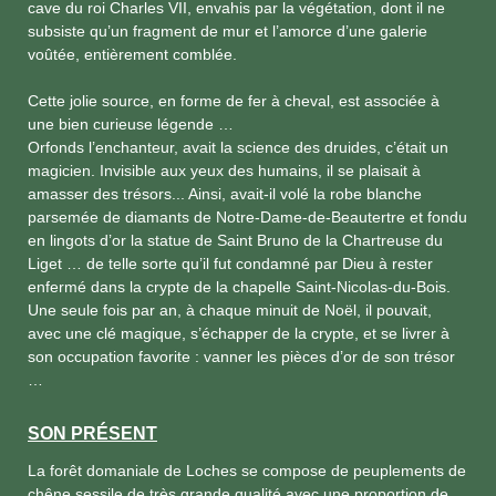
cave du roi Charles VII, envahis par la végétation, dont il ne
subsiste qu’un fragment de mur et l’amorce d’une galerie
voûtée, entièrement comblée.
Cette jolie source, en forme de fer à cheval, est associée à
une bien curieuse légende …
Orfonds l’enchanteur, avait la science des druides, c’était un
magicien. Invisible aux yeux des humains, il se plaisait à
amasser des trésors... Ainsi, avait-il volé la robe blanche
parsemée de diamants de Notre-Dame-de-Beautertre et fondu
en lingots d’or la statue de Saint Bruno de la Chartreuse du
Liget … de telle sorte qu’il fut condamné par Dieu à rester
enfermé dans la crypte de la chapelle Saint-Nicolas-du-Bois.
Une seule fois par an, à chaque minuit de Noël, il pouvait,
avec une clé magique, s’échapper de la crypte, et se livrer à
son occupation favorite : vanner les pièces d’or de son trésor
…
SON PRÉSENT
La forêt domaniale de Loches se compose de peuplements de
chêne sessile de très grande qualité avec une proportion de