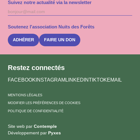
Suivez notre actualité via la newsletter
Adresse
S'inscri
mail
à
la
Soutenez l'association Nuits des Forêts
newslet
Nuits
des
ADHÉRER
FAIRE UN DON
Forêts
Restez connectés
FACEBOOK
INSTAGRAM
LINKEDIN
TIKTOK
EMAIL
MENTIONS LÉGALES
MODIFIER LES PRÉFÉRENCES DE COOKIES
POLITIQUE DE CONFIDENTIALITÉ
Site web par
Contemple
Développement par
Pyxes