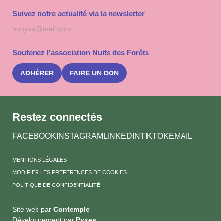
Suivez notre actualité via la newsletter
Adresse
S'inscri
mail
à
la
Soutenez l'association Nuits des Forêts
newslet
Nuits
des
ADHÉRER
FAIRE UN DON
Forêts
Restez connectés
FACEBOOK
INSTAGRAM
LINKEDIN
TIKTOK
EMAIL
MENTIONS LÉGALES
MODIFIER LES PRÉFÉRENCES DE COOKIES
POLITIQUE DE CONFIDENTIALITÉ
Site web par
Contemple
Développement par
Pyxes