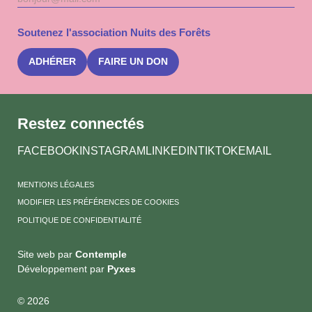
mail
à
la
Soutenez l'association Nuits des Forêts
newslet
Nuits
des
ADHÉRER
FAIRE UN DON
Forêts
Restez connectés
FACEBOOK
INSTAGRAM
LINKEDIN
TIKTOK
EMAIL
MENTIONS LÉGALES
MODIFIER LES PRÉFÉRENCES DE COOKIES
POLITIQUE DE CONFIDENTIALITÉ
Site web par
Contemple
Développement par
Pyxes
© 2026