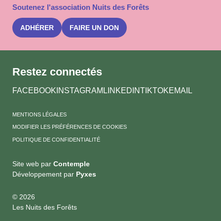
Soutenez l'association Nuits des Forêts
newslet
Nuits
des
ADHÉRER
FAIRE UN DON
Forêts
Restez connectés
FACEBOOK
INSTAGRAM
LINKEDIN
TIKTOK
EMAIL
MENTIONS LÉGALES
MODIFIER LES PRÉFÉRENCES DE COOKIES
POLITIQUE DE CONFIDENTIALITÉ
Site web par
Contemple
Développement par
Pyxes
© 2026
Les Nuits des Forêts