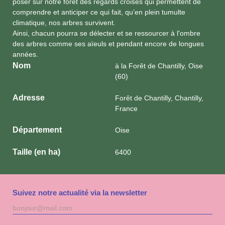
poser sur notre forêt des regards croisés qui permettent de
comprendre et anticiper ce qui fait, qu’en plein tumulte
climatique, nos arbres survivent.
Ainsi, chacun pourra se délecter et se ressourcer à l'ombre
des arbres comme ses aïeuls et pendant encore de longues
années.
Nom
à la Forêt de Chantilly, Oise
(60)
Adresse
Forêt de Chantilly, Chantilly,
France
Département
Oise
Taille (en ha)
6400
Suivez notre actualité via la newsletter
Adresse
S'inscri
mail
à
la