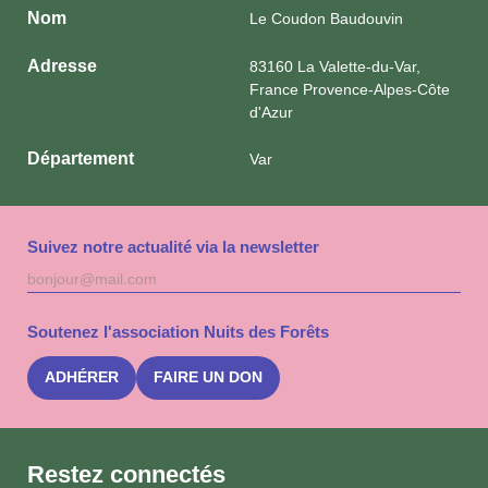
Nom
Le Coudon Baudouvin
Adresse
83160 La Valette-du-Var,
France Provence-Alpes-Côte
d'Azur
Département
Var
Suivez notre actualité via la newsletter
Adresse
S'inscri
mail
à
la
Soutenez l'association Nuits des Forêts
newslet
Nuits
des
ADHÉRER
FAIRE UN DON
Forêts
Restez connectés