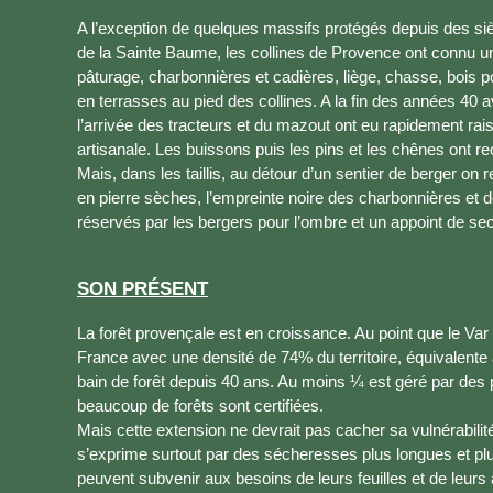
A l’exception de quelques massifs protégés depuis des si
de la Sainte Baume, les collines de Provence ont connu une
pâturage, charbonnières et cadières, liège, chasse, bois p
en terrasses au pied des collines. A la fin des années 40 av
l’arrivée des tracteurs et du mazout ont eu rapidement raiso
artisanale. Les buissons puis les pins et les chênes ont r
Mais, dans les taillis, au détour d’un sentier de berger o
en pierre sèches, l’empreinte noire des charbonnières et 
réservés par les bergers pour l’ombre et un appoint de se
SON PRÉSENT
La forêt provençale est en croissance. Au point que le Var 
France avec une densité de 74% du territoire, équivalente 
bain de forêt depuis 40 ans. Au moins ¼ est géré par des 
beaucoup de forêts sont certifiées.
Mais cette extension ne devrait pas cacher sa vulnérabilit
s’exprime surtout par des sécheresses plus longues et plu
peuvent subvenir aux besoins de leurs feuilles et de leurs ai