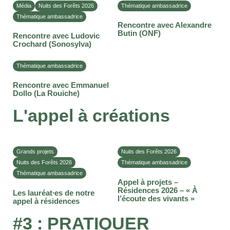
Média
Nuits des Forêts 2026
Thématique ambassadrice
Thématique ambassadrice
Rencontre avec Alexandre
Butin (ONF)
Rencontre avec Ludovic
Crochard (Sonosylva)
Thématique ambassadrice
Rencontre avec Emmanuel
Dollo (La Rouiche)
L'appel
à
créations
Grands projets
Nuits des Forêts 2026
Nuits des Forêts 2026
Thématique ambassadrice
Thématique ambassadrice
Appel à projets –
Résidences 2026 – « À
Les lauréat⸱es de notre
l’écoute des vivants »
appel à résidences
#3
:
PRATIQUER