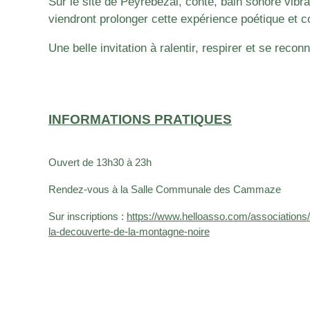
Sur le site de Peyrebezal, conte, bain sonore vibra
viendront prolonger cette expérience poétique et co
Une belle invitation à ralentir, respirer et se reconn
INFORMATIONS PRATIQUES
Ouvert de 13h30 à 23h
Rendez-vous à la
Salle Communale des Cammaze
Sur inscriptions :
https://www.helloasso.com/associations
la-decouverte-de-la-montagne-noire