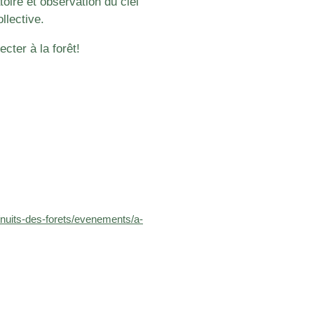
toire et observation du ciel
llective.
ecter à la forêt!
/nuits-des-forets/evenements/a-