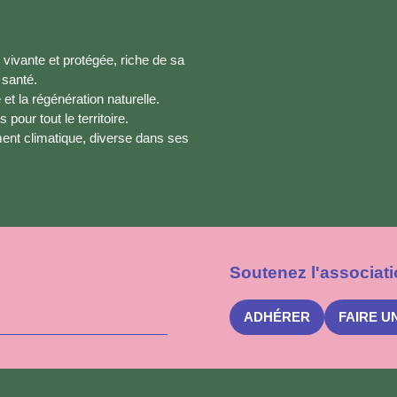
t vivante et protégée, riche de sa
 santé.
 et la régénération naturelle.
pour tout le territoire.
ement climatique, diverse dans ses
Soutenez l'associati
ADHÉRER
FAIRE U
S'inscrire
à
la
newsletter
Nuits