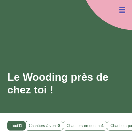
Le Wooding près de
chez toi !
Tout
11
Chantiers à venir
0
Chantiers en continu
1
Chantiers p