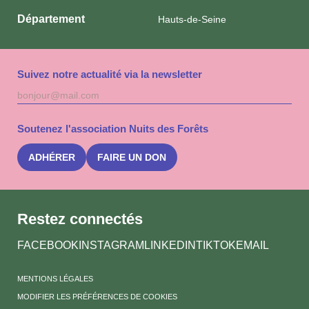
Département
Hauts-de-Seine
Suivez notre actualité via la newsletter
Adresse
S'inscri
mail
à
la
Soutenez l'association Nuits des Forêts
newslet
Nuits
des
ADHÉRER
FAIRE UN DON
Forêts
Restez connectés
FACEBOOK
INSTAGRAM
LINKEDIN
TIKTOK
EMAIL
MENTIONS LÉGALES
MODIFIER LES PRÉFÉRENCES DE COOKIES