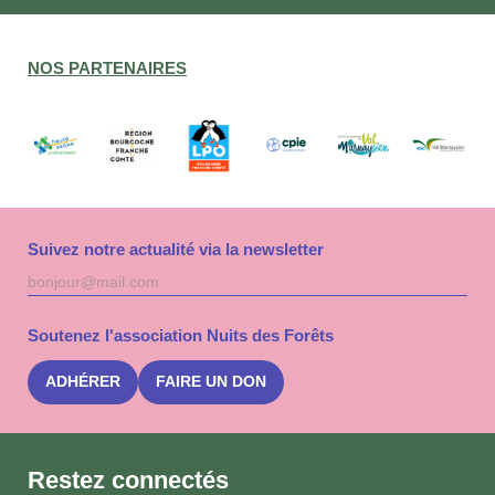
NOS PARTENAIRES
Suivez notre actualité via la newsletter
Adresse
S'inscri
mail
à
la
Soutenez l'association Nuits des Forêts
newslet
Nuits
des
ADHÉRER
FAIRE UN DON
Forêts
Restez connectés