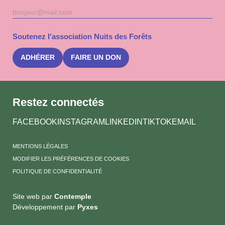
Adresse
S'inscri
mail
à
la
Soutenez l'association Nuits des Forêts
newslet
Nuits
des
ADHÉRER
FAIRE UN DON
Forêts
Restez connectés
FACEBOOK
INSTAGRAM
LINKEDIN
TIKTOK
EMAIL
MENTIONS LÉGALES
MODIFIER LES PRÉFÉRENCES DE COOKIES
POLITIQUE DE CONFIDENTIALITÉ
Site web par
Contemple
Développement par
Pyxes