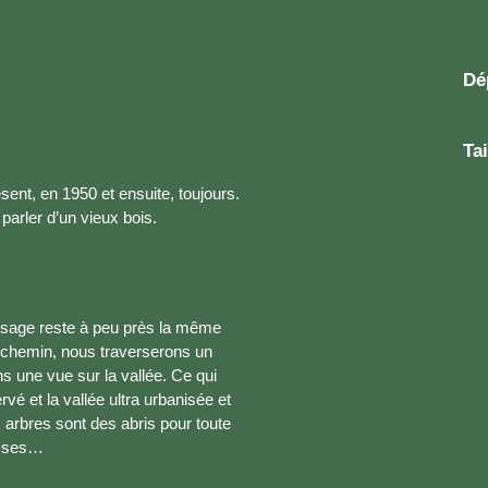
Dé
Tai
ésent, en 1950 et ensuite, toujours.
 parler d’un vieux bois.
aysage reste à peu près la même
e chemin, nous traverserons un
s une vue sur la vallée. Ce qui
vé et la vallée ultra urbanisée et
x arbres sont des abris pour toute
usses…