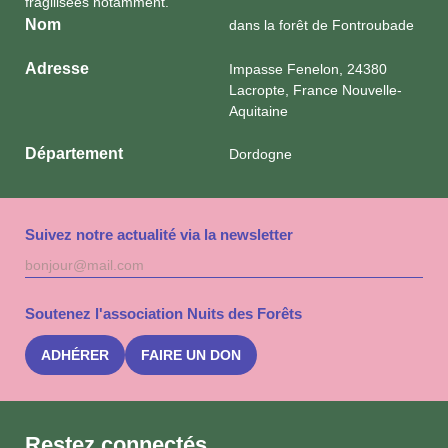
fragilisées notamment.
Nom
dans la forêt de Fontroubade
Adresse
Impasse Fenelon, 24380
Lacropte, France Nouvelle-
Aquitaine
Département
Dordogne
Suivez notre actualité via la newsletter
Adresse
S'inscri
mail
à
la
Soutenez l'association Nuits des Forêts
newslet
Nuits
des
ADHÉRER
FAIRE UN DON
Forêts
Restez connectés