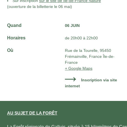
Sur inscription
sur le site de Île-de-France Nature
(ouverture de la billetterie le 06 mai)
Quand
06 JUIN
Horaires
de 20h00 à 22h00
Où
Rue de la Tourelle, 95450
Frémainville, France Île-de-
France
+ Google Maps
Inscription via site
internet
AU SUJET DE LA FORÊT
La Forêt régionale de Galluis, située à 15 kilomètres de Ce