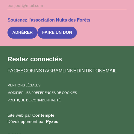
Adresse
S'inscri
mail
à
la
Soutenez l'association Nuits des Forêts
newslet
Nuits
des
ADHÉRER
FAIRE UN DON
Forêts
Restez connectés
FACEBOOK
INSTAGRAM
LINKEDIN
TIKTOK
EMAIL
MENTIONS LÉGALES
MODIFIER LES PRÉFÉRENCES DE COOKIES
POLITIQUE DE CONFIDENTIALITÉ
Site web par
Contemple
Développement par
Pyxes