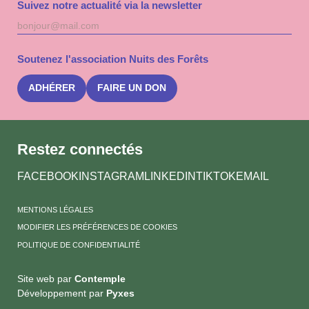
Suivez notre actualité via la newsletter
Adresse
S'inscri
mail
à
la
Soutenez l'association Nuits des Forêts
newslet
Nuits
des
ADHÉRER
FAIRE UN DON
Forêts
Restez connectés
FACEBOOK
INSTAGRAM
LINKEDIN
TIKTOK
EMAIL
MENTIONS LÉGALES
MODIFIER LES PRÉFÉRENCES DE COOKIES
POLITIQUE DE CONFIDENTIALITÉ
Site web par
Contemple
Développement par
Pyxes