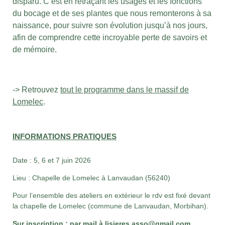
disparu. C’est en retraçant les usages et les fonctions
du bocage et de ses plantes que nous remonterons à sa
naissance, pour suivre son évolution jusqu’à nos jours,
afin de comprendre cette incroyable perte de savoirs et
de mémoire.
-> Retrouvez
tout le programme dans le massif de
Lomelec
.
INFORMATIONS PRATIQUES
Date : 5, 6 et 7 juin 2026
Lieu :
Chapelle de Lomelec à Lanvaudan (56240)
Pour l’ensemble des ateliers en extérieur le rdv est fixé devant
la chapelle de Lomelec (commune de Lanvaudan, Morbihan).
Sur inscription : par mail à
lisieres.asso@gmail.com