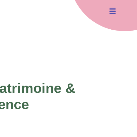
atrimoine &
dence