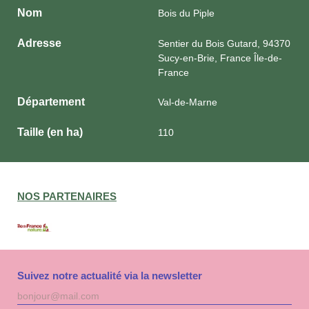
Nom
Bois du Piple
Adresse
Sentier du Bois Gutard, 94370
Sucy-en-Brie, France Île-de-
France
Département
Val-de-Marne
Taille (en ha)
110
NOS PARTENAIRES
Suivez notre actualité via la newsletter
Adresse
S'inscri
mail
à