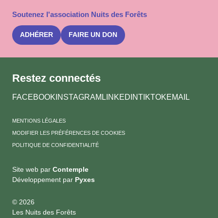
la
Soutenez l'association Nuits des Forêts
newslet
Nuits
des
ADHÉRER
FAIRE UN DON
Forêts
Restez connectés
FACEBOOK
INSTAGRAM
LINKEDIN
TIKTOK
EMAIL
MENTIONS LÉGALES
MODIFIER LES PRÉFÉRENCES DE COOKIES
POLITIQUE DE CONFIDENTIALITÉ
Site web par
Contemple
Développement par
Pyxes
© 2026
Les Nuits des Forêts