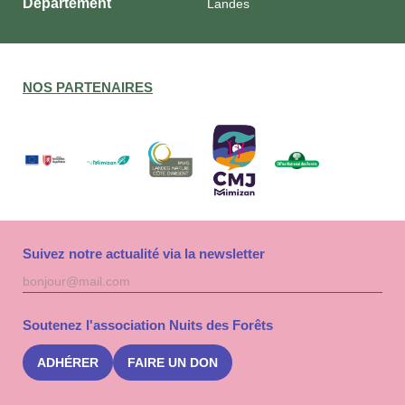
Département
Landes
NOS PARTENAIRES
Suivez notre actualité via la newsletter
Adresse
S'inscri
mail
à
la
Soutenez l'association Nuits des Forêts
newslet
Nuits
des
ADHÉRER
FAIRE UN DON
Forêts