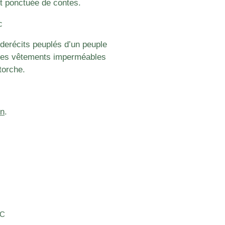
t ponctuée de contes.
c
 derécits peuplés d’un peuple
 des vêtements imperméables
torche.
in
.
AC