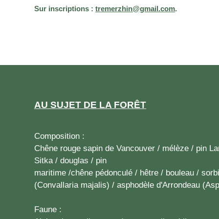
Sur inscriptions :
tremerzhin@gmail.com
.
AU SUJET DE LA FORÊT
Composition :
Chêne rouge sapin de Vancouver / mélèze / pin Lari
Sitka / douglas / pin
maritime /chêne pédonculé / hêtre / bouleau / sorb
(Convallaria majalis) / asphodèle d'Arrondeau (As
Faune :