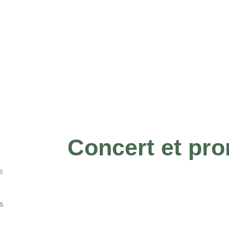
Concert et pr
S
S