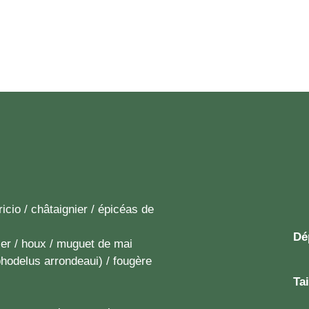
cio / châtaignier / épicéas de
Dé
ier / houx / muguet de mai
phodelus arrondeaui) / fougère
Tai