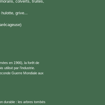
rmorans, colverts, truites,
hulotte, grive...
marécageuse)
mées en 1966), la forêt de
 utilisé par l’industrie.
a Seconde Guerre Mondiale aux
on durable : les arbres tombés