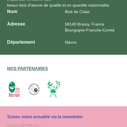
beaux bois d'œuvre de qualité et en quantité raisonnable.
Nom
Bois de Colas
Adresse
58140 Brassy, France
Bourgogne-Franche-Comté
Département
Nièvre
NOS PARTENAIRES
Suivez notre actualité via la newsletter
Adresse
S'inscri