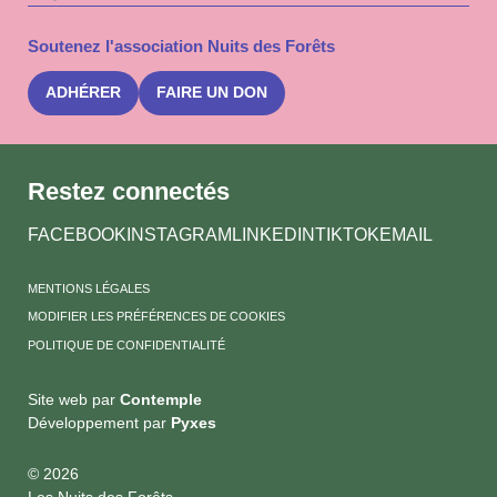
mail
à
la
Soutenez l'association Nuits des Forêts
newslet
Nuits
des
ADHÉRER
FAIRE UN DON
Forêts
Restez connectés
FACEBOOK
INSTAGRAM
LINKEDIN
TIKTOK
EMAIL
MENTIONS LÉGALES
MODIFIER LES PRÉFÉRENCES DE COOKIES
POLITIQUE DE CONFIDENTIALITÉ
Site web par
Contemple
Développement par
Pyxes
© 2026
Les Nuits des Forêts