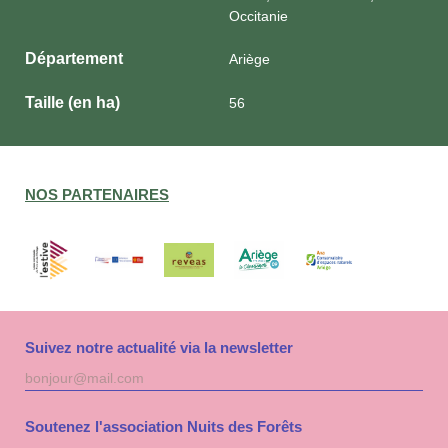
Occitanie
Département
Ariège
Taille (en ha)
56
NOS PARTENAIRES
Suivez notre actualité via la newsletter
Adresse
S'inscri
mail
à
la
Soutenez l'association Nuits des Forêts
newslet
Nuits