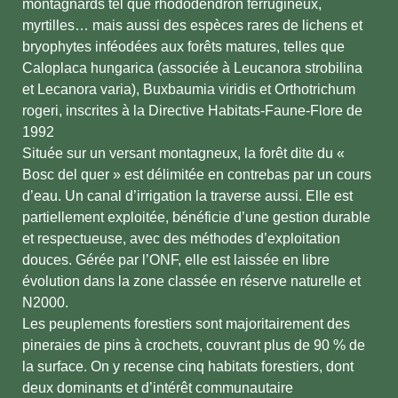
montagnards tel que rhododendron ferrugineux,
myrtilles… mais aussi des espèces rares de lichens et
bryophytes inféodées aux forêts matures, telles que
Caloplaca hungarica (associée à Leucanora strobilina
et Lecanora varia), Buxbaumia viridis et Orthotrichum
rogeri, inscrites à la Directive Habitats-Faune-Flore de
1992
Située sur un versant montagneux, la forêt dite du «
Bosc del quer » est délimitée en contrebas par un cours
d’eau. Un canal d’irrigation la traverse aussi. Elle est
partiellement exploitée, bénéficie d’une gestion durable
et respectueuse, avec des méthodes d’exploitation
douces. Gérée par l’ONF, elle est laissée en libre
évolution dans la zone classée en réserve naturelle et
N2000.
Les peuplements forestiers sont majoritairement des
pineraies de pins à crochets, couvrant plus de 90 % de
la surface. On y recense cinq habitats forestiers, dont
deux dominants et d’intérêt communautaire