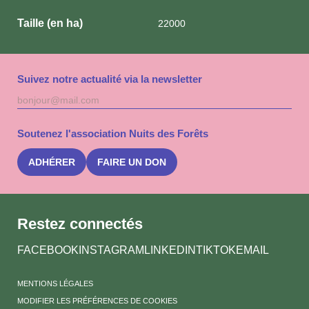
Taille (en ha)
22000
Suivez notre actualité via la newsletter
Adresse
S'inscri
mail
à
la
Soutenez l'association Nuits des Forêts
newslet
Nuits
des
ADHÉRER
FAIRE UN DON
Forêts
Restez connectés
FACEBOOK
INSTAGRAM
LINKEDIN
TIKTOK
EMAIL
MENTIONS LÉGALES
MODIFIER LES PRÉFÉRENCES DE COOKIES