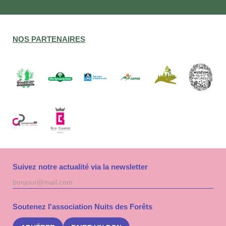
NOS PARTENAIRES
Suivez notre actualité via la newsletter
Adresse
S'inscri
mail
à
la
Soutenez l'association Nuits des Forêts
newslet
Nuits
des