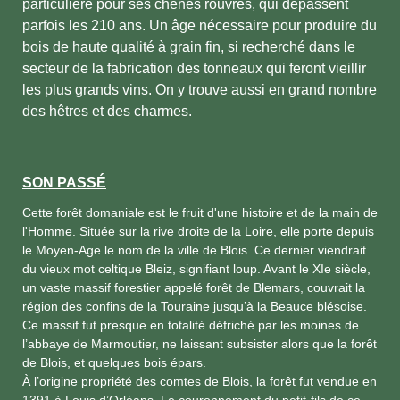
particulière pour ses chênes rouvres, qui dépassent
parfois les 210 ans. Un âge nécessaire pour produire du
bois de haute qualité à grain fin, si recherché dans le
secteur de la fabrication des tonneaux qui feront vieillir
les plus grands vins. On y trouve aussi en grand nombre
des hêtres et des charmes.
SON PASSÉ
Cette forêt domaniale est le fruit d'une histoire et de la main de
l'Homme. Située sur la rive droite de la Loire, elle porte depuis
le Moyen-Age le nom de la ville de Blois. Ce dernier viendrait
du vieux mot celtique Bleiz, signifiant loup. Avant le XIe siècle,
un vaste massif forestier appelé forêt de Blemars, couvrait la
région des confins de la Touraine jusqu’à la Beauce blésoise.
Ce massif fut presque en totalité défriché par les moines de
l’abbaye de Marmoutier, ne laissant subsister alors que la forêt
de Blois, et quelques bois épars.
À l’origine propriété des comtes de Blois, la forêt fut vendue en
1391 à Louis d’Orléans. Le couronnement du petit-fils de ce