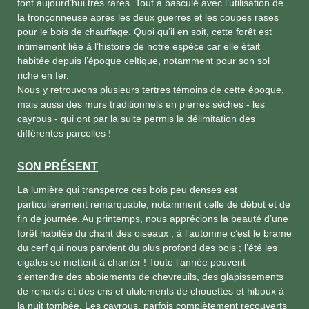
font aujourd’hui très rares. Tout a basculé avec l’utilisation de
la tronçonneuse après les deux guerres et les coupes rases
pour le bois de chauffage. Quoi qu’il en soit, cette forêt est
intimement liée à l’histoire de notre espèce car elle était
habitée depuis l’époque celtique, notamment pour son sol
riche en fer.
Nous y retrouvons plusieurs tertres témoins de cette époque,
mais aussi des murs traditionnels en pierres sèches - les
cayrous - qui ont par la suite permis la délimitation des
différentes parcelles !
SON PRÉSENT
La lumière qui transperce ces bois peu denses est
particulièrement remarquable, notamment celle de début et de
fin de journée. Au printemps, nous apprécions la beauté d’une
forêt habitée du chant des oiseaux ; à l’automne c’est le brame
du cerf qui nous parvient du plus profond des bois ; l’été les
cigales se mettent à chanter ! Toute l’année peuvent
s'entendre des aboiements de chevreuils, des glapissements
de renards et des cris et ululements de chouettes et hiboux à
la nuit tombée. Les cayrous, parfois complètement recouverts