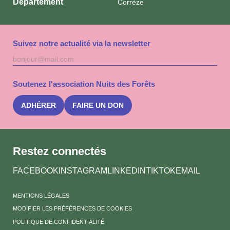
Département
Corrèze
Suivez notre actualité via la newsletter
Adresse
S'inscri
mail
à
la
Soutenez l'association Nuits des Forêts
newslet
Nuits
des
ADHÉRER
FAIRE UN DON
Forêts
Restez connectés
FACEBOOK
INSTAGRAM
LINKEDIN
TIKTOK
EMAIL
MENTIONS LÉGALES
MODIFIER LES PRÉFÉRENCES DE COOKIES
POLITIQUE DE CONFIDENTIALITÉ