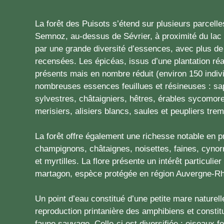
La forêt des Puisots s’étend sur plusieurs parcelle
Semnoz, au-dessus de Sévrier, à proximité du lac 
par une grande diversité d’essences, avec plus d
recensées. Les épicéas, issus d’une plantation réa
présents mais en nombre réduit (environ 150 indiv
nombreuses essences feuillues et résineuses : sap
sylvestres, châtaigniers, hêtres, érables sycomores
merisiers, alisiers blancs, saules et peupliers trem
La forêt offre également une richesse notable en p
champignons, châtaignes, noisettes, faines, cyn
et myrtilles. La flore présente un intérêt particulie
martagon, espèce protégée en région Auvergne-R
Un point d’eau constitué d’une petite mare naturel
reproduction printanière des amphibiens et constit
faune sauvage. Celle-ci est diversifiée : oiseaux fo