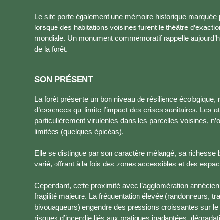
Le site porte également une mémoire historique marquée 
lorsque des habitations voisines furent le théâtre d’exact
mondiale. Un monument commémoratif rappelle aujourd’hui
de la forêt.
SON PRÉSENT
La forêt présente un bon niveau de résilience écologique,
d’essences qui limite l’impact des crises sanitaires. Les a
particulièrement virulentes dans les parcelles voisines, n’
limitées (quelques épicéas).
Elle se distingue par son caractère mélangé, sa richesse b
varié, offrant à la fois des zones accessibles et des esp
Cependant, cette proximité avec l’agglomération annécie
fragilité majeure. La fréquentation élevée (randonneurs, trai
bivouaqueurs) engendre des pressions croissantes sur le 
risques d’incendie liés aux pratiques inadaptées, dégradat