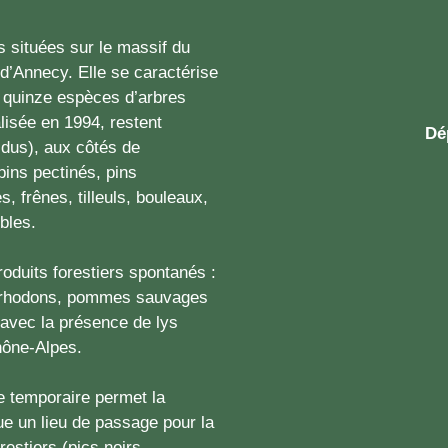
s situées sur le massif du
d’Annecy. Elle se caractérise
e quinze espèces d’arbres
lisée en 1994, restent
Dé
idus), aux côtés de
ins pectinés, pins
, frênes, tilleuls, bouleaux,
bles.
roduits forestiers spontanés :
orrhodons, pommes sauvages
r avec la présence de lys
hône-Alpes.
le temporaire permet la
ue un lieu de passage pour la
restiers (pics noirs,