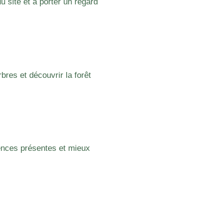
u site et à porter un regard
res et découvrir la forêt
ences présentes et mieux