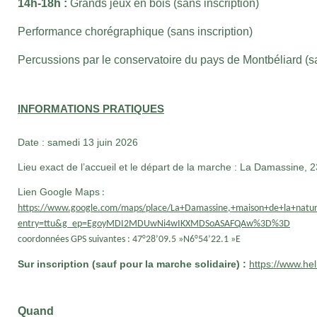
14h-18h :
Grands jeux en bois (sans inscription)
Performance chorégraphique (sans inscription)
Percussions par le conservatoire du pays de Montbéliard (sa
INFORMATIONS PRATIQUES
Date : samedi 13 juin 2026
Lieu exact de l’accueil et le départ de la marche : La Damassine,
Lien Google Maps
:
https://www.google.com/maps/place/La+Damassine,+maison+de+la+na
entry=ttu&g_ep=EgoyMDI2MDUwNi4wIKXMDSoASAFQAw%3D%3D
coordonnées GPS suivantes : 47°28’09.5 »N6°54’22.1 »E
Sur inscription (sauf pour la marche solidaire) :
https://www.he
Quand