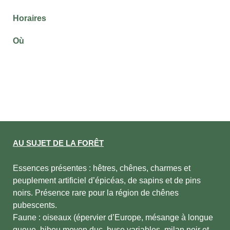
Horaires
Où
AU SUJET DE LA FORÊT
Essences présentes : hêtres, chênes, charmes et
peuplement artificiel d’épicéas, de sapins et de pins
noirs. Présence rare pour la région de chênes
pubescents.
Faune : oiseaux (épervier d’Europe, mésange à longue
queue, hibou moyen duc, buse variables, milan noir et