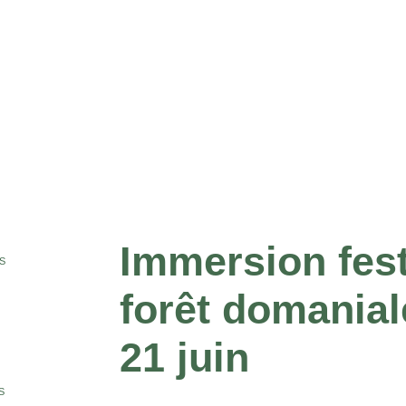
Immersion fest
S
forêt domanial
21 juin
S