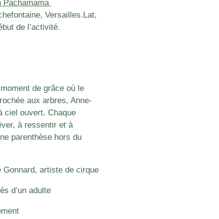
ion Pachamama
chefontaine, Versailles.
Lat,
t de l’activité.
n moment de grâce où le
rochée aux arbres, Anne-
à ciel ouvert. Chaque
ver, à ressentir et à
 Une parenthèse hors du
 Gonnard, artiste de cirque
és d’un adulte
lement