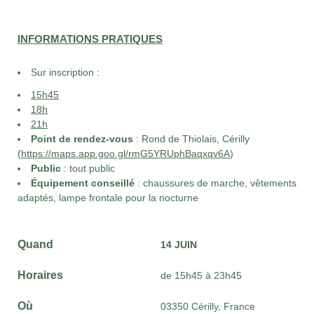
INFORMATIONS PRATIQUES
Sur inscription :
15h45
18h
21h
Point de rendez-vous
:
Rond de Thiolais, Cérilly
(
https://maps.app.goo.gl/rmG5YRUphBaqxqv6A
)
Public
: tout public
Équipement conseillé
: chaussures de marche, vêtements
adaptés, lampe frontale pour la nocturne
Quand
14 JUIN
Horaires
de 15h45 à 23h45
Où
03350 Cérilly, France