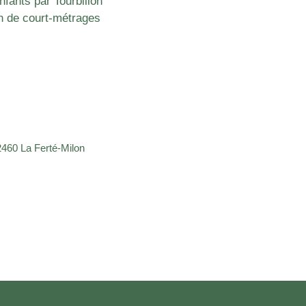
nfants par Tourbillon
n de court-métrages
460 La Ferté-Milon