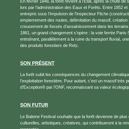
En février 1848, la forêt revient à l’État, après la chute de
lors par l’administration des Eaux et Forêts. Entre 1852 
entrepris sous l’impulsion de l’inspecteur Fliche (construc
empierrement des routes, délimitation du massif, création 
creusement de fossés d’assainissement dans les terrains g
1861, un grand changement s’opère : la voie ferrée Paris-
entraînant, parallèlement à la ruine du transport fluvial, u
des produits forestiers de Retz.
SON PRÉSENT
La forêt subit les conséquences du changement climatique
l'exploitation forestière. Pour autant, c'est un massif très p
d’Exception® par l’ONF, reconnaissant sa valeur écologique
SON FUTUR
Le Baleine Festival souhaite que la forêt devienne de plus en
culturelles, artistiques, créatives, qui contribueront à la r