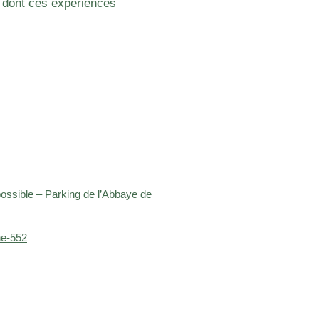
e dont ces expériences
ossible – Parking de l’Abbaye de
ne-552