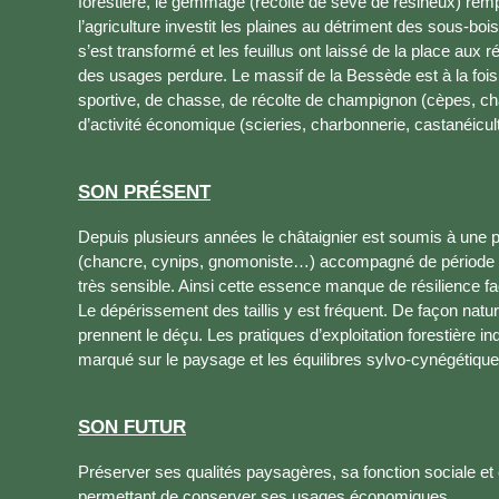
forestière, le gemmage (récolte de sève de résineux) rem
l’agriculture investit les plaines au détriment des sous-boi
s’est transformé et les feuillus ont laissé de la place aux ré
des usages perdure. Le massif de la Bessède est à la fois un
sportive, de chasse, de récolte de champignon (cèpes, ch
d’activité économique (scieries, charbonnerie, castanéicultu
SON PRÉSENT
Depuis plusieurs années le châtaignier est soumis à une p
(chancre, cynips, gnomoniste…) accompagné de période de
très sensible. Ainsi cette essence manque de résilience fa
Le dépérissement des taillis y est fréquent. De façon nature
prennent le déçu. Les pratiques d’exploitation forestière i
marqué sur le paysage et les équilibres sylvo-cynégétiqu
SON FUTUR
Préserver ses qualités paysagères, sa fonction sociale et
permettant de conserver ses usages économiques.