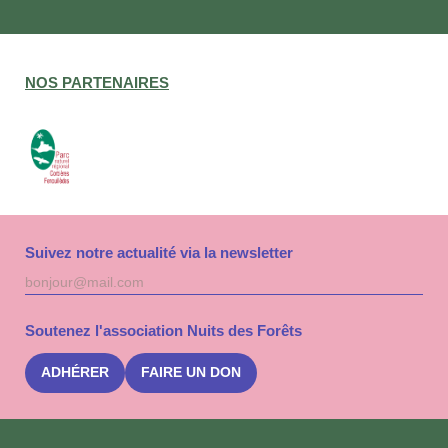
NOS PARTENAIRES
Suivez notre actualité via la newsletter
Adresse
S'inscri
mail
à
la
Soutenez l'association Nuits des Forêts
newslet
Nuits
des
ADHÉRER
FAIRE UN DON
Forêts