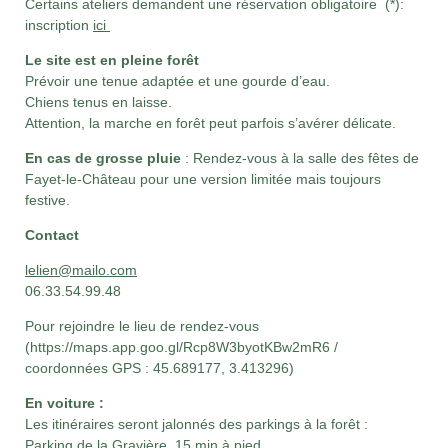
Certains ateliers demandent une réservation obligatoire (*):
inscription
ici
Le site est en pleine forêt
Prévoir une tenue adaptée et une gourde d’eau.
Chiens tenus en laisse.
Attention, la marche en forêt peut parfois s’avérer délicate.
En cas de grosse pluie
: Rendez-vous à la salle des fêtes de
Fayet-le-Château pour une version limitée mais toujours
festive.
Contact
lelien@mailo.com
06.33.54.99.48
Pour rejoindre le lieu de rendez-vous
(https://maps.app.goo.gl/Rcp8W3byotKBw2mR6 /
coordonnées GPS : 45.689177, 3.413296)
En voiture :
Les itinéraires seront jalonnés des parkings à la forêt :
Parking de la Gravière, 15 min à pied