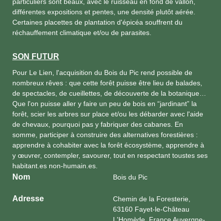
particuliers sont beaux, avec le ruisseau en fond de vallon,
différentes expositions et pentes, une densité plutôt aérée.
Certaines placettes de plantation d'épicéa souffrent du
réchauffement climatique et/ou de parasites.
SON FUTUR
Pour Le Lien, l'acquisition du Bois du Pic rend possible de
nombreux rêves : que cette forêt puisse être lieu de balades,
de spectacles, de cueillettes, de découverte de la botanique…
Que l'on puisse aller y faire un peu de bois en “jardinant” la
forêt, scier les arbres sur place et/ou les débarder avec l'aide
de chevaux, pourquoi pas y fabriquer des cabanes. En
somme, participer à construire des alternatives forestières :
apprendre à cohabiter avec la forêt écosystème, apprendre à
y œuvrer, contempler, savourer, tout en respectant toustes ses
habitant.es non-humain.es.
Nom
Bois du Pic
Adresse
Chemin de la Foresterie,
63160 Fayet-le-Château
L'Homède, France Auvergne-