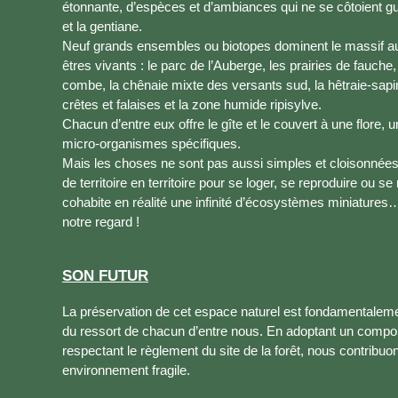
étonnante, d’espèces et d’ambiances qui ne se côtoient g
et la gentiane.
Neuf grands ensembles ou biotopes dominent le massif au 
êtres vivants : le parc de l’Auberge, les prairies de fauche
combe, la chênaie mixte des versants sud, la hêtraie-sapin
crêtes et falaises et la zone humide ripisylve.
Chacun d’entre eux offre le gîte et le couvert à une flore
micro-organismes spécifiques.
Mais les choses ne sont pas aussi simples et cloisonnées
de territoire en territoire pour se loger, se reproduire ou s
cohabite en réalité une infinité d’écosystèmes miniature
notre regard !
SON FUTUR
La préservation de cet espace naturel est fondamentalement
du ressort de chacun d’entre nous. En adoptant un compo
respectant le règlement du site de la forêt, nous contribuo
environnement fragile.