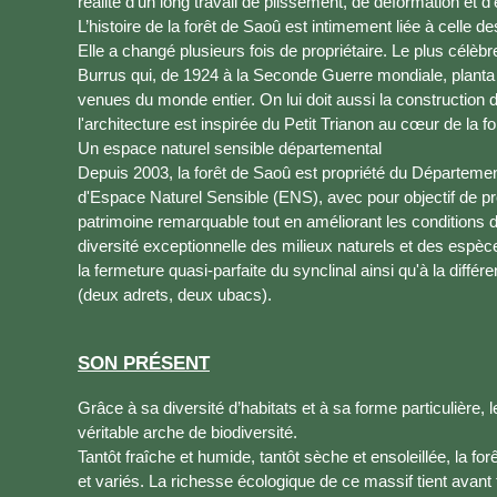
réalité d’un long travail de plissement, de déformation et d’
L’histoire de la forêt de Saoû est intimement liée à celle d
Elle a changé plusieurs fois de propriétaire. Le plus célè
Burrus qui, de 1924 à la Seconde Guerre mondiale, planta
venues du monde entier. On lui doit aussi la construction 
l'architecture est inspirée du Petit Trianon au cœur de la fo
Un espace naturel sensible départemental
Depuis 2003, la forêt de Saoû est propriété du Département
d'Espace Naturel Sensible (ENS), avec pour objectif de p
patrimoine remarquable tout en améliorant les conditions d
diversité exceptionnelle des milieux naturels et des espè
la fermeture quasi-parfaite du synclinal ainsi qu'à la diffé
(deux adrets, deux ubacs).
SON PRÉSENT
Grâce à sa diversité d’habitats et à sa forme particulière,
véritable arche de biodiversité.
Tantôt fraîche et humide, tantôt sèche et ensoleillée, la f
et variés. La richesse écologique de ce massif tient avant t