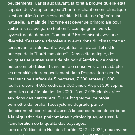
peuplements. Car si auparavant, la forêt a prouvé qu'elle était
capable de s'adapter, aujourd'hui, le réchauffement climatique
s'est amplifié à une vitesse inédite. Et faute de régénération
naturelle, la main de l'homme est devenue primordiale pour
veiller à sa sauvegarde tout en l'accompagnant vers la
syviculture de demain. Comment ? En reboisant avec une
diversité d'essence adaptées aux évolutions du climat, tout en
conservant et valorisant la végétation en place. Tel est le
principe de la "Forêt mosaïque". Dans cette optique, des
bouquets et jeunes semis de pin noir d'Autriche, de chêne
pubescent et d'alisier blanc ont été conservés, afin d'adapter
les modalités de renouvellement dans l'espace forestier. Au
total sur une surface de 5 hectares, 7 300 arbres (1 000
feuillus divers, 4 000 cèdres, 2 000 pins d'Alep et 300 sapins
bornuller) ont été plantés fin 2020. Dont 2 035 plants grâce
aux dons des particuliers. Sur le long terme, ce projet
permettra de fortifier l'écosystème dégradé par ce
déboisement, contribuant aussi à la séquestration de carbone,
à la régulation des phénomènes hydrologiques, et aussi à
l'amélioration de la qualité des paysages.
Lors de l'édition des Nuit des Forêts 2022 et 2024, nous avons