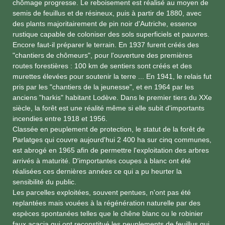
chômage progresse. Le reboisement est réalisé au moyen de
semis de feuillus et de résineux, puis à partir de 1880, avec
des plants majoritairement de pin noir d'Autriche, essence
rustique capable de coloniser des sols superficiels et pauvres.
Encore faut-il préparer le terrain. En 1937 furent créés des
"chantiers de chômeurs", pour l'ouverture des premières
routes forestières : 100 km de sentiers sont créés et des
murettes élevées pour soutenir la terre ... En 1941, le relais fut
pris par les "chantiers de la jeunesse", et en 1964 par les
anciens "harkis" habitant Lodève. Dans le premier tiers du XXe
siècle, la forêt est une réalité même si elle subit d'importants
incendies entre 1918 et 1956.
Classée en peuplement de protection, le statut de la forêt de
Parlatges qui couvre aujourd'hui 2 400 ha sur cinq communes,
est abrogé en 1965 afin de permettre l'exploitation des arbres
arrivés à maturité. D'importantes coupes à blanc ont été
réalisées ces dernières années ce qui a pu heurter la
sensibilité du public.
Les parcelles exploitées, souvent pentues, n'ont pas été
replantées mais vouées à la régénération naturelle par des
espèces spontanées telles que le chêne blanc ou le robinier
faux acacia qui ont reconstitué les peuplements de feuillus qui